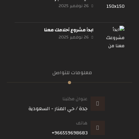
26 نوفمبر 2025
ابدأ مشروع أحلامك معنا
26 نوفمبر 2025
معلومات للتواصل
عنوان مكتبنا
جدة / حي المنار - السعودية
هاتف
966559698683+