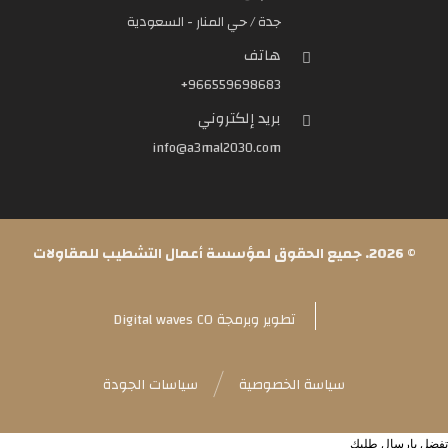
جدة / حي المنار - السعودية
هاتف
966559698683+
بريد إلكتروني
info@a3mal2030.com
© 2026. جميع الحقوق لمؤسسة أعمال التشطيب للمقاولات
تطوير وبرمجة Digital waves CO
سياسة الخصوصية
سياسات الجودة
تفضل بارسال طلبك