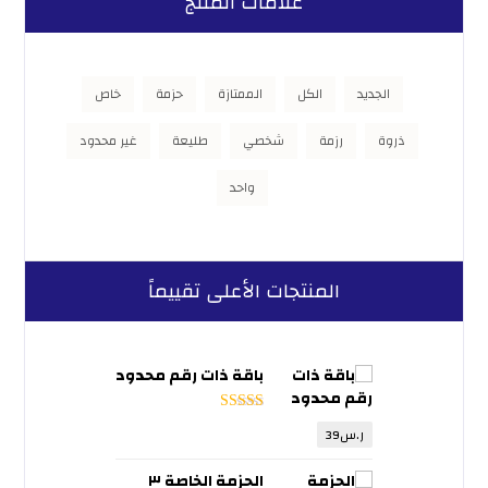
علامات المنتج
الجديد
الكل
الممتازة
حزمة
خاص
ذروة
رزمة
شخصي
طليعة
غير محدود
واحد
المنتجات الأعلى تقييماً
باقة ذات رقم محدود
تم التقييم
5
ر.س
39
من 5
الحزمة الخاصة ٣