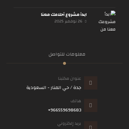
ابدأ مشروع أحلامك معنا
26 نوفمبر 2025
معلومات للتواصل
عنوان مكتبنا
جدة / حي المنار - السعودية
هاتف
966559698683+
بريد إلكتروني