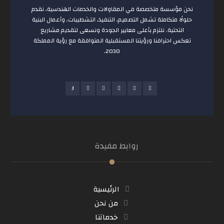
نحن مؤسسة متخصصة في المقاولات والخدمات الهندسية، نقدم
حلولًا متكاملة تشمل التصميم، التنفيذ، التشطيبات، وأعمال البنية
التحتية. نلتزم بأعلى معايير الجودة ونسعى لتقديم مشاريع
تعكس احترافنا ورؤيتنا المستقبلية المتوافقة مع رؤية المملكة
2030.
روابط مفيدة
الرئيسية
من نحن
خدماتنا