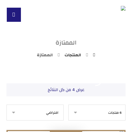
الممتازة
المنتجات
الممتازة
عرض ⁦4⁩ من كل النتائج